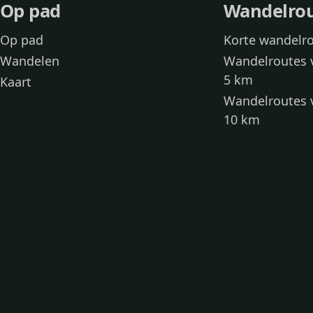
Op pad
Wandelro
Op pad
Korte wandelr
Wandelen
Wandelroutes 
5 km
Kaart
Wandelroutes 
10 km
Wandelroutes 
kinderen
Toegankelijke
Wandelen met
Loslooproutes