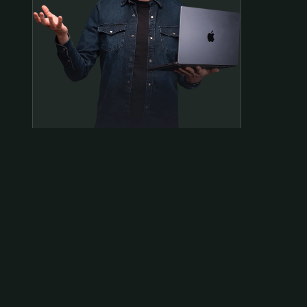
Samen op pad?
ben@beninbeeld.nl
0642458056
Contactpagina