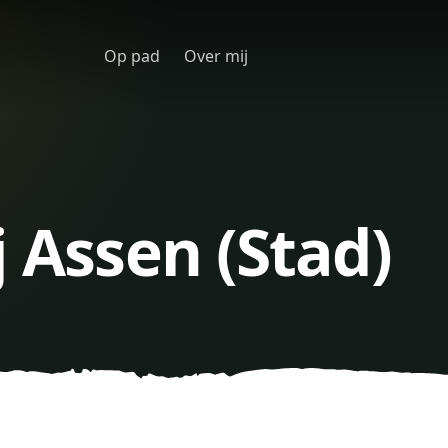
Op pad
Over mij
j Assen (Stad)