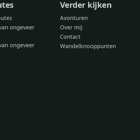
utes
Verder kijken
outes
Avonturen
van ongeveer
Over mij
Contact
van ongeveer
Wandelknooppunten
voor
 wandelroutes
 hond
 honden