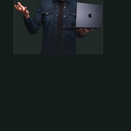
Samen op pad?
ben@beninbeeld.nl
0642458056
Contactpagina