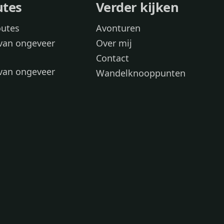
utes
Verder kijken
outes
Avonturen
van ongeveer
Over mij
Contact
van ongeveer
Wandelknooppunten
voor
 wandelroutes
 hond
 honden