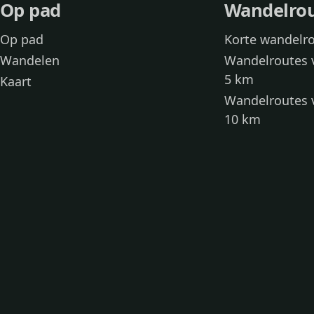
Op pad
Wandelro
Op pad
Korte wandelr
Wandelen
Wandelroutes 
5 km
Kaart
Wandelroutes 
10 km
Wandelroutes 
kinderen
Toegankelijke
Wandelen met
Loslooproutes