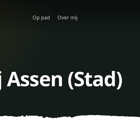
Op pad
Over mij
j Assen (Stad)