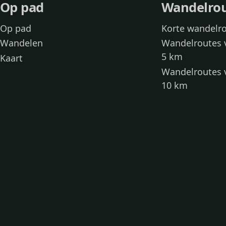
Op pad
Wandelro
Op pad
Korte wandelr
Wandelen
Wandelroutes 
5 km
Kaart
Wandelroutes 
10 km
Wandelroutes 
kinderen
Toegankelijke
Wandelen met
Loslooproutes