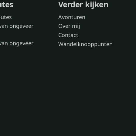
utes
Verder kijken
outes
Avonturen
van ongeveer
Over mij
Contact
van ongeveer
Wandelknooppunten
voor
 wandelroutes
 hond
 honden