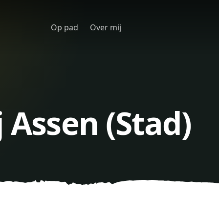
Op pad
Over mij
j Assen (Stad)