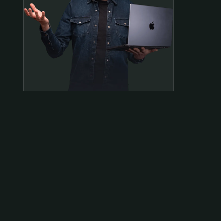
Samen op pad?
ben@beninbeeld.nl
0642458056
Contactpagina