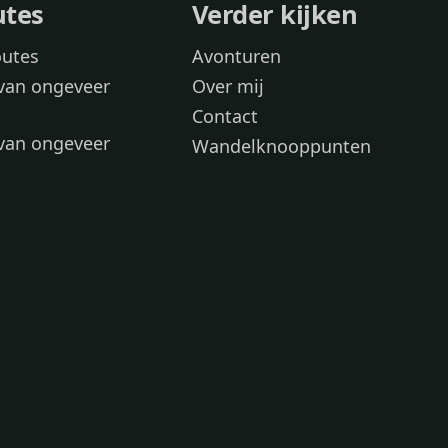
utes
Verder kijken
outes
Avonturen
van ongeveer
Over mij
Contact
van ongeveer
Wandelknooppunten
voor
 wandelroutes
 hond
 honden