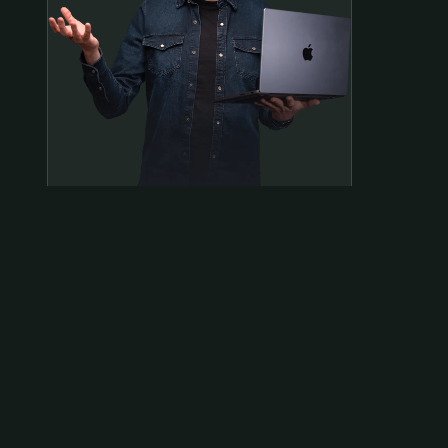
Samen op pad?
ben@beninbeeld.nl
0642458056
Contactpagina