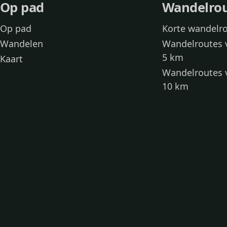
Op pad
Wandelro
Op pad
Korte wandelr
Wandelen
Wandelroutes 
5 km
Kaart
Wandelroutes 
10 km
Wandelroutes 
kinderen
Toegankelijke
Wandelen met
Loslooproutes